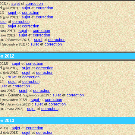
:
sujet
et
correction
 2011)
rd
:
sujet
et
correction
(juin 2011)
:
sujet
et
correction
11)
rs
:
sujet
et
correction
(juin 2011)
ujet
et
correction
:
sujet
et
correction
11)
:
sujet
et
correction
mbre 2011)
:
sujet
et
correction
mbre 2011)
nie
:
sujet
et
correction
(décembre 2011)
d
:
sujet
et
correction
(décembre 2011)
on 2012
:
sujet
et
correction
 2012)
rd
:
sujet
et
correction
(juin 2012)
rs
:
sujet
et
correction
(juin 2012)
:
sujet
et
correction
012)
:
sujet
et
correction
012)
sujet
et
correction
:
sujet
et
correction
mbre 2012)
lles - Guyane
:
sujet
et
correction
(septembre 2012)
d
:
sujet
et
correction
(novembre 2012)
nie
:
sujet
et
correction
(décembre 2012)
nie
:
sujet
et
correction
(mars 2013)
on 2013
:
sujet
et
correction
 2013)
rd
:
sujet
et
correction
(juin 2013)