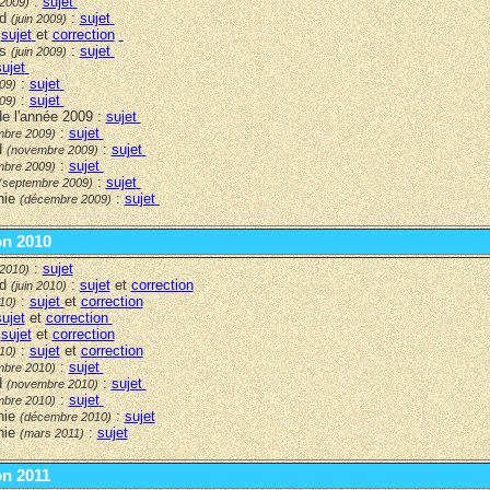
:
sujet
 2009)
rd
:
sujet
(juin 2009)
:
sujet
et
correction
rs
:
sujet
(juin 2009)
sujet
:
sujet
009)
:
sujet
009)
e l'année 2009
:
sujet
:
sujet
mbre 2009)
d
:
sujet
(novembre 2009)
:
sujet
mbre 2009)
:
sujet
(septembre 2009)
nie
:
sujet
(décembre 2009)
ion 2010
:
sujet
 2010)
rd
:
sujet
et
correction
(juin 2010)
:
sujet
et
correction
010)
sujet
et
correction
:
sujet
et
correction
:
sujet
et
correction
010)
:
sujet
mbre 2010)
d
:
sujet
(novembre 2010)
:
sujet
mbre 2010)
nie
:
sujet
(décembre 2010)
nie
:
sujet
(mars 2011)
on 2011