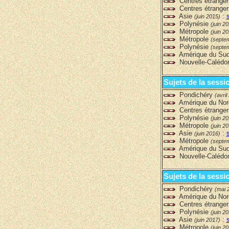
Centres étrange
Centres étrang
Asie
:
(juin 2015)
Polynésie
(juin 2
Métropole
(juin 2
Métropole
(septe
Polynésie
(septe
Amérique du Su
Nouvelle-Calédo
Sujets de la sessi
Pondichéry
(avril
Amérique du No
Centres étrange
Polynésie
(juin 2
Métropole
(juin 2
Asie
:
(juin 2016)
Métropole
(septe
Amérique du Su
Nouvelle-Calédo
Sujets de la sessi
Pondichéry
(mai 
Amérique du No
Centres étrange
Polynésie
(juin 2
Asie
:
(juin 2017)
Métropole
(juin 2