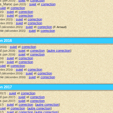
rs
:
sujet
et
correction
(juin 2015)
ers_Maroc
:
sujet
et
correction
(juin 2015)
sujet
et
correction
:
sujet
et
correction
015)
:
sujet
et
correction
015)
:
sujet
et
correction
mbre 2015)
:
sujet
et
correction
mbre 2015)
d
:
sujet
et
correction
(décembre 2015)
(F. Arnaud)
nie
:
sujet
et
correction
(décembre 2015)
on 2016
:
sujet
et
correction
 2016)
rd
:
sujet
et
correction
(
autre correction
)
(juin 2016)
rs
:
sujet
et
correction
(juin 2016)
:
sujet
et
correction
016)
:
sujet
et
correction
016)
sujet
et
correction
:
sujet
et
correction
mbre 2016)
d
:
sujet
et
correction
(décembre 2016)
nie
:
sujet
et
correction
(décembre 2016)
on 2017
:
sujet
et
correction
2017)
rd
:
sujet
et
correction
(juin 2017)
rs
:
sujet
et
correction
(juin 2017)
:
sujet
et
correction
(
autre correction
)
017)
sujet
et
correction
(
autre correction
)
:
sujet
et
correction
(
autre correction
)
017)