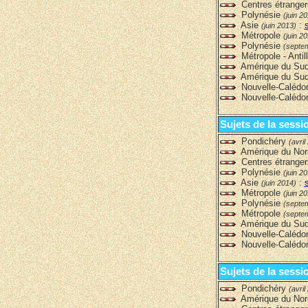
Centres étrange
Polynésie
(juin 2
Asie
:
(juin 2013)
Métropole
(juin 2
Polynésie
(septe
Métropole - Anti
Amérique du Su
Amérique du Sud
Nouvelle-Calédo
Nouvelle-Calédo
Sujets de la sessi
Pondichéry
(avril
Amérique du No
Centres étrange
Polynésie
(juin 2
Asie
:
(juin 2014)
Métropole
(juin 2
Polynésie
(septe
Métropole
(septe
Amérique du Su
Nouvelle-Calédo
Nouvelle-Calédo
Sujets de la sessi
Pondichéry
(avril
Amérique du No