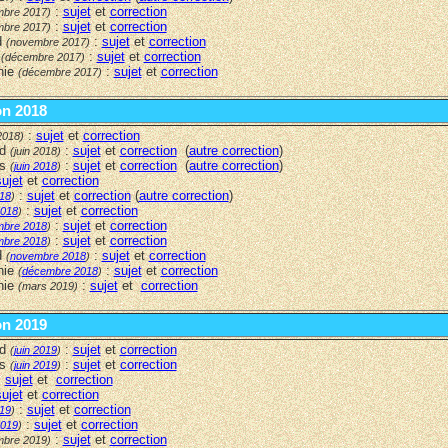
:
sujet
et
correction
mbre 2017)
:
sujet
et
correction
mbre 2017)
d
:
sujet
et
correction
(novembre 2017)
a
:
sujet
et
correction
(décembre 2017)
nie
:
sujet
et
correction
(décembre 2017)
on 2018
:
sujet
et
correction
2018)
rd
:
sujet
et
correction
(
autre correction
)
(juin 2018)
rs
:
sujet
et
correction
(
autre correction
)
(
juin 2018
)
sujet
et
correction
:
sujet
et
correction
(
autre correction
)
018
)
:
sujet
et
correction
 2018
)
:
sujet
et
correction
mbre 2018
)
:
sujet
et
correction
mbre 2018
)
d
:
sujet
et
correction
(
novembre 2018
)
nie
:
sujet
et
correction
(
décembre 2018
)
nie
:
sujet
et
correction
(mars 2019)
on 2019
rd
:
sujet
et
correction
(
juin 2019
)
rs
:
sujet
et
correction
(
juin 2019
)
:
sujet
et
correction
sujet
et
correction
:
sujet
et
correction
019
)
:
sujet
et
correction
 2019
)
:
sujet
et
correction
mbre 2019)