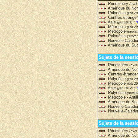
Pondichéry
(avril
Amérique du No
Polynésie
(juin 20
Centres étrange
Asie
:
s
(juin 2011)
Métropole
(juin 20
Métropole
(septe
Polynésie
(septe
Nouvelle-Calédo
Amérique du Su
Sujets de la sessi
Pondichéry
(avril
Amérique du No
Centres étrange
Polynésie
(juin 2
Métropole
(juin 2
Asie
:
(juin 2012)
Polynésie
(septe
Métropole - Anti
Amérique du Su
Nouvelle-Calédo
Nouvelle-Calédo
Sujets de la sessi
Pondichéry
(avril
Amérique du No