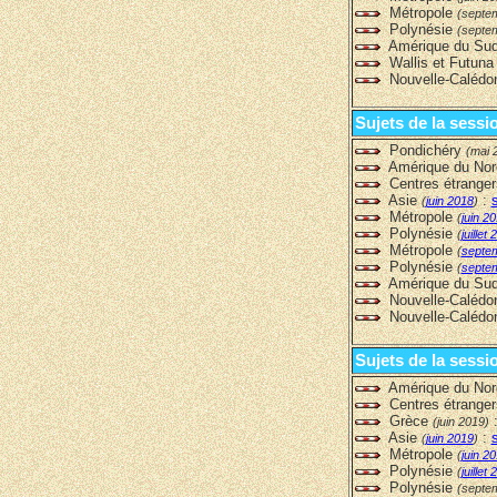
Métropole
(septe
Polynésie
(septe
Amérique du Su
Wallis et Futun
Nouvelle-Calédo
Sujets de la sessi
Pondichéry
(mai 
Amérique du No
Centres étrange
Asie
:
(
juin 2018
)
Métropole
(
juin 2
Polynésie
(
juillet
Métropole
(
septe
Polynésie
(
septe
Amérique du Su
Nouvelle-Calédo
Nouvelle-Calédo
Sujets de la sessi
Amérique du No
Centres étrange
Grèce
(juin 2019)
Asie
:
(
juin 2019
)
Métropole
(
juin 2
Polynésie
(
juillet
Polynésie
(septe