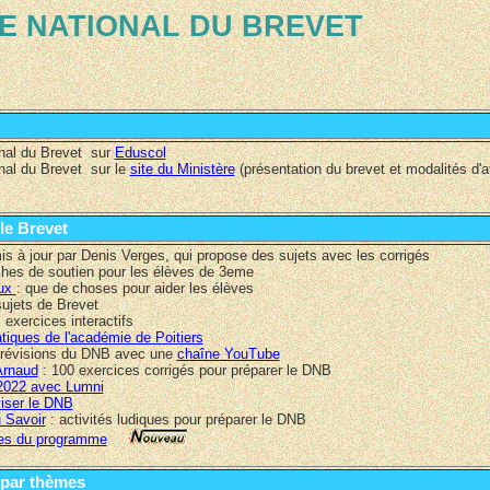
E NATIONAL
DU BREVET
nal du Brevet sur
Eduscol
nal du Brevet sur le
site du Ministère
(présentation du brevet et modalités d'att
 le Brevet
mis à jour par Denis Verges, qui propose des sujets avec les corrigés
ches de soutien pour les élèves de 3eme
ux
: que de choses pour aider les élèves
ujets de Brevet
 exercices interactifs
iques de l'académie de Poitiers
 révisions du DNB avec une
chaîne YouTube
Arnaud
: 100 exercices corrigés pour préparer le DNB
2022 avec Lumni
viser le DNB
 Savoir
: activités ludiques pour préparer le DNB
mes du programme
s par thèmes