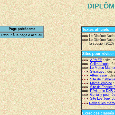
DIPLÔM
Page précédente
Textes officiels
Retour à la page d'accueil
Le Diplôme Natio
Le Diplôme Natio
la session 2013)
Sites pour réviser
APMEP
: site, 
Collmathage
: fi
Le Matou Mathe
Syracuse
: des s
Afterclasse
: des
Site de mathémat
MathsLemoine
:
Site de Fabrice 
Réviser le DNB 
Genially pour ré
Site Les Jeux du
Réviser les thè
Exercices classé