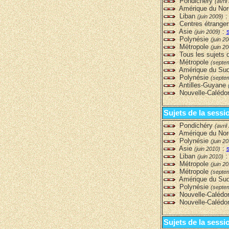
Pondichéry
(avril
Amérique du No
Liban
(juin 2009)
Centres étrange
Asie
:
(juin 2009)
Polynésie
(juin 2
Métropole
(juin 2
Tous les sujets d
Métropole
(septe
Amérique du Su
Polynésie
(septe
Antilles-Guyane
Nouvelle-Calédo
Sujets de la sess
Pondichéry
(avril
Amérique du No
Polynésie
(juin 2
Asie
:
(juin 2010)
Liban
(juin 2010)
Métropole
(juin 2
Métropole
(septe
Amérique du Su
Polynésie
(septe
Nouvelle-Calédo
Nouvelle-Calédo
Sujets de la sessi