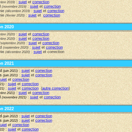
:
sujet
et
correction
mbre 2019)
d
:
sujet
et
correction
(novembre 2019)
nie
:
sujet
et
correction
(décembre 2019)
nie
:
sujet
et
correction
(février 2020)
on 2020
:
sujet
et
correction
mbre 2020
)
:
sujet
et
correction
mbre 2020)
:
sujet
et
correction
(septembre 2020)
rd
:
sujet
et
correction
(septembre 2020)
nie
:
sujet
et correction
(décembre 2020)
on 2021
rd
:
sujet
et
correction
(juin 2021)
rs
:
sujet
et
correction
(juin 2021)
sujet
et
correction
:
sujet
et
correction
021)
:
sujet
et
correction
(
autre correction
)
021)
:
sujet
et
correction
mbre 2021)
d
:
sujet
et
correction
(novembre 2021)
on 2022
rd
:
sujet
et
correction
(juin 2022)
rs
:
sujet
et
correction
(juin 2022)
sujet
et
correction
:
sujet
et
correction
022)