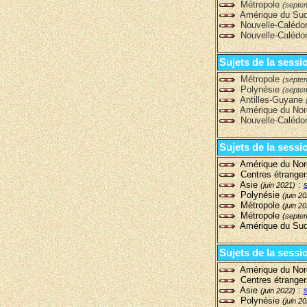
Métropole
(septe
Amérique du Su
Nouvelle-Calédo
Nouvelle-Calédo
Sujets de la sessi
Métropole
(septe
Polynésie
(septe
Antilles-Guyane
Amérique du No
Nouvelle-Calédo
Sujets de la sessi
Amérique du No
Centres étrange
Asie
:
(juin 2021)
Polynésie
(juin 2
Métropole
(juin 2
Métropole
(septe
Amérique du Su
Sujets de la sessi
Amérique du No
Centres étrange
Asie
:
(juin 2022)
Polynésie
(juin 2