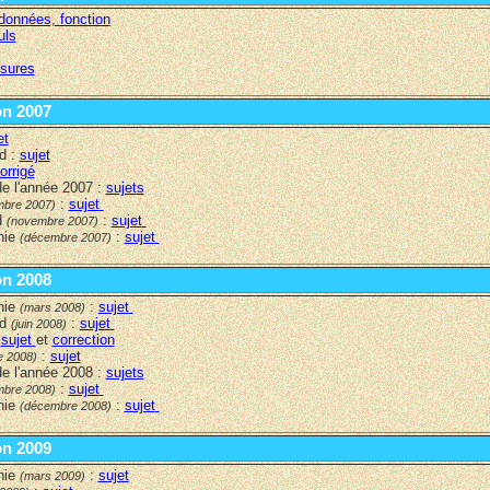
données, fonction
uls
sures
on 2007
et
d :
sujet
orrigé
e l'année 2007 :
sujet
s
:
sujet
mbre 2007)
d
:
sujet
(novembre 2007)
nie
:
sujet
(décembre 2007)
sion 2008
nie
:
sujet
(mars 2008)
rd
:
sujet
(juin 2008)
:
sujet
et
correction
:
sujet
e 2008)
e l'année 2008 :
sujet
s
:
sujet
mbre 2008)
nie
:
sujet
(décembre 2008)
ion 2009
nie
:
sujet
(mars 2009)