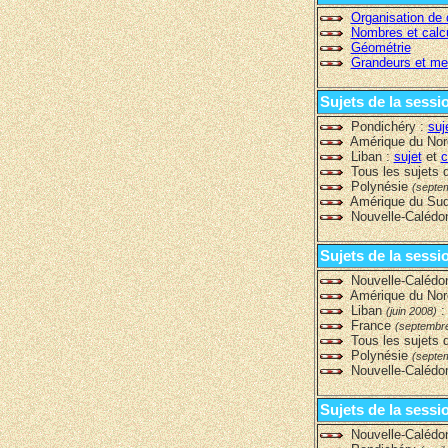
Organisation de 
Nombres et calc
Géométrie
Grandeurs et me
Sujets de la sessi
Pondichéry :
suj
Amérique du Nor
Liban :
sujet
et
c
Tous les sujets d
Polynésie
(septe
Amérique du Su
Nouvelle-Calédo
Sujets de la ses
Nouvelle-Calédo
Amérique du No
Liban
(juin 2008)
France
(septembr
Tous les sujets d
Polynésie
(septe
Nouvelle-Calédo
Sujets de la sess
Nouvelle-Calédo