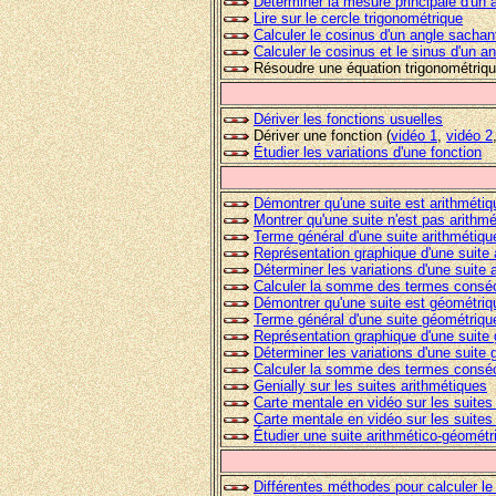
Déterminer la mesure principale d'un 
Lire sur le cercle trigonométrique
Calculer le cosinus d'un angle sachan
Calculer le cosinus et le sinus d'un a
Résoudre une équation trigonométriq
Dériver les fonctions usuelles
Dériver une fonction
(
vidéo 1
,
vidéo 2
Étudier les variations d'une fonction
Démontrer qu'une suite est arithmétiq
Montrer qu'une suite n'est pas arithm
Terme général d'une suite arithmétiqu
Représentation graphique d'une suite 
Déterminer les variations d'une suite 
Calculer la somme des termes consécu
Démontrer qu'une suite est géométriq
Terme général d'une suite
géométriqu
Représentation graphique d'une suite
Déterminer les variations d'une suite
Calculer la somme des termes conséc
Genially sur les suites arithmétiques
Carte mentale en vidéo
sur les suites
Carte mentale en vidéo
sur les suites
Étudier une suite arithmético-géométr
Différentes méthodes pour calculer le