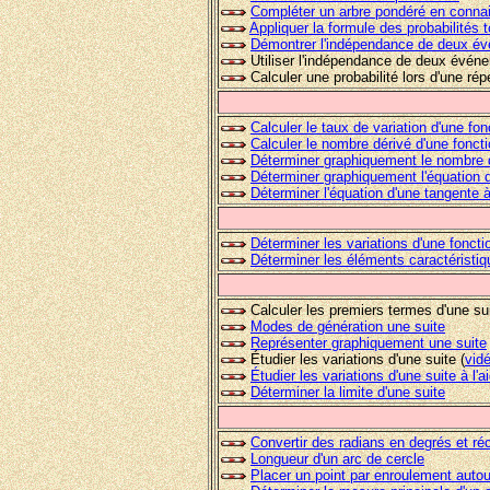
Compléter un arbre pondéré en connais
Appliquer la formule des probabilités t
Démontrer l'indépendance de deux é
Utiliser l'indépendance de deux évén
Calculer une probabilité lors d'une rép
Calculer le taux de variation d'une fon
Calculer le nombre dérivé d'une fonct
Déterminer graphiquement le nombre d
Déterminer graphiquement l'équation 
Déterminer l'équation d'une tangente 
Déterminer les variations d'une fonct
Déterminer les éléments caractéristiq
Calculer les premiers termes d'une su
Modes de génération une suite
Représenter graphiquement une suite
Étudier les variations d'une suite
(
vid
Étudier les variations d'une suite à l'
Déterminer la limite d'une suite
Convertir des radians en degrés et r
Longueur d'un arc de cercle
Placer un point par enroulement autou