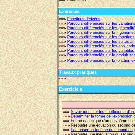
Exercices
Fonctions dérivées
Parcours différenciés sur les variatio
Parcours différenciés sur les généralité
Parcours différenciés sur la trigonomét
Parcours différenciés sur les fonctions
Parcours différenciés sur les suites ar
Parcours différenciés sur les applicatio
Parcours différenciés sur les variables
Parcours différenciés sur le produit sca
Parcours différenciés sur la fonction e
Travaux pratiques
Exerciciels
Savoir identifier les coefficients d
Déterminer la forme de l'expression 
Forme canonique d'un polynôme du 
Résoudre une équation du second de
Factoriser un trinôme du second deg
Résoudre une inéquation du second 