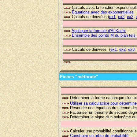
Calculs avec la fonction exponentiell
Équations avec des exponentielles
Calculs de dérivées (
ex1
,
ex2
,
ex3
,
Appliquer la formule d'Al-Kashi
Ensemble des points M du plan tels 
Calculs de dérivées (
ex
1
,
ex2
,
ex3
,
Fiches "méthode"
Déterminer la forme canonique d'un 
Utiliser sa calculatrice pour détermi
Résoudre une équation du second deg
Factoriser un trinôme du second degr
Déterminer le signe d'un polynôme d
Calculer une probabilité conditionnelle
Construire un arbre de probabilité