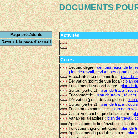
DOCUMENTS POUR
Page précédente
Activités
Retour à la page d'accueil
Cours
Second degré ;
démonstration de la ré
plan de travail
,
réviser ses gammes
,
c
Probabilités conditionnelles :
plan de tr
Dérivation (point de vue local) :
plan de
Fonctions du second degré :
plan de tr
Suites (partie 1) :
plan de travail
,
révi
Trigonométrie :
plan de travail
,
révise
Dérivation (point de vue global) :
plan d
Suites (partie 2) :
plan de travail
,
cours
Fonction exponentielle :
plan de travail
Calcul vectoriel et produit scalaire :
pla
Variables aléatoires :
plan de travail
,
c
Applications de la dérivation :
plan de t
Fonctions trigonométriques :
plan de tr
Applications du produit scalaire :
plan d
Estimation