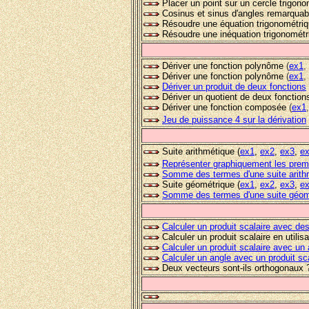
Placer un point sur un cercle trigono
Cosinus et sinus d'angles remarquab
Résoudre une équation trigonométri
Résoudre une inéquation trigonométr
Dériver une fonction polynôme
(
ex1
,
Dériver une fonction polynôme
(
ex1
,
Dériver un produit de deux fonctions
Dériver un quotient de deux fonction
Dériver une fonction composée
(
ex1
Jeu de puissance 4 sur la dérivation
Suite arithmétique (
ex
1
,
ex2
,
ex3
,
e
Représenter graphiquement les premi
Somme des termes d'une suite arith
Suite géométrique (
ex
1
,
ex2
,
ex3
,
e
Somme des termes d'une suite géom
Calculer un produit scalaire avec d
Calculer un produit scalaire en utili
Calculer un produit scalaire avec un
Calculer un angle avec un produit sc
Deux vecteurs sont-ils orthogonaux 