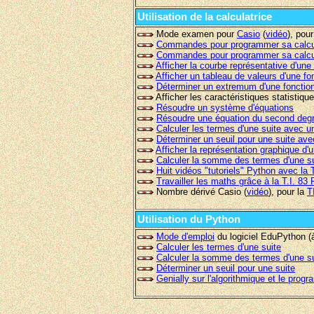
Utilisation de la calculatrice
Mode examen pour
Casio
(
vidéo
), pou
Commandes pour programmer sa calcul
Commandes pour programmer sa calcul
Afficher la courbe représentative d'une
Afficher un tableau de valeurs d'une fo
Déterminer un extremum d'une fonctio
Afficher les caractéristiques statistiqu
Résoudre un système d'équations
Résoudre une équation du second deg
Calculer les termes d'une suite avec un
Déterminer un seuil pour une suite ave
Afficher la représentation graphique d'
Calculer la somme des termes d'une su
Huit vidéos "tutoriels" Python avec l
Travailler les maths grâce à la T.I. 8
Nombre dérivé Casio (
vidéo
), pour la
T
Utilisation du Python
Mode d'emploi
du logiciel EduPython (
Calculer les termes d'une suite
Calculer la somme des termes d'une su
Déterminer un seuil pour une suite
Genially sur l'algorithmique et le pro