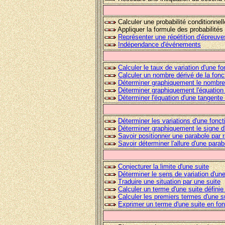
Calculer une probabilité conditionnell
Appliquer la formule des probabilités 
Représenter une répétition d'épreuv
Indépendance d'événements
Calculer le taux de variation d'une f
Calculer un nombre dérivé de la fonc
Déterminer graphiquement le nombre 
Déterminer graphiquement l'équation
Déterminer l'équation d'une tangente
Déterminer les variations d'une fon
Déterminer graphiquement le signe d
Savoir positionner une parabole par 
Savoir déterminer l'allure d'une parab
Conjecturer la limite d'une suite
Déterminer le sens de variation d'une
Traduire une situation par
une suite
Calculer un terme d'une
suite définie
Calculer les premiers termes d'une
s
Exprimer un terme d'une suite en fo