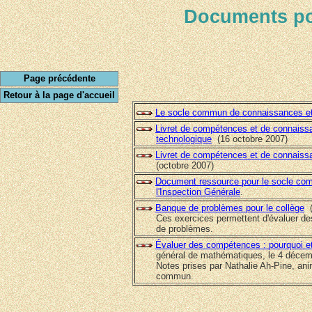
Documents po
Page précédente
Retour à la page d'accueil
Le socle commun de connaissances e
Livret de compétences et de connaissan
technologique
(16 octobre 2007)
Livret de compétences et de connaissan
(octobre 2007)
Document ressource pour le socle co
l'Inspection Générale
.
Banque de problèmes pour le collège
(
Ces exercices permettent d'évaluer des co
de problèmes.
Évaluer des compétences : pourquoi e
général de mathématiques, le 4 décembre
Notes prises par Nathalie Ah-Pine, animat
commun.